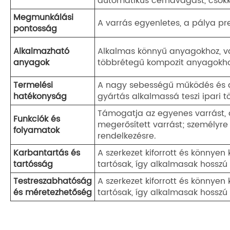
automatikus cérnavágást, csökk
Megmunkálási
A varrás egyenletes, a pálya pr
pontosság
Alkalmazható
Alkalmas könnyű anyagokhoz, v
anyagok
többrétegű kompozit anyagokho
Termelési
A nagy sebességű működés és a
hatékonyság
gyártás alkalmassá teszi ipari 
Támogatja az egyenes varrást, az
Funkciók és
megerősített varrást; személyre
folyamatok
rendelkezésre.
Karbantartás és
A szerkezet kiforrott és könnye
tartósság
tartósak, így alkalmasak hosszú 
Testreszabhatóság
A szerkezet kiforrott és könnye
és méretezhetőség
tartósak, így alkalmasak hosszú 