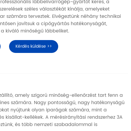
ofesszionális lábbelivarrógép-gyártót keres, a
szerelések széles választékát kínálja, amelyeket
ipar számára terveztek. Elvégeztünk néhány technikai
lentősen javítsuk a cipőgyártás hatékonyságát,
 a kiváló minőségű lábbeliket.
Kérdés küldése >>
állító, amely szigorú minőség-ellenőrzést tart fenn a
hines számára. Nagy pontosságú, nagy hatékonyságú
sokat nyújtunk olyan iparágak számára, mint a
 és kisállat-kellékek. A mérésirányítási rendszerhez 3A
reztünk, és több nemzeti szabadalommal is