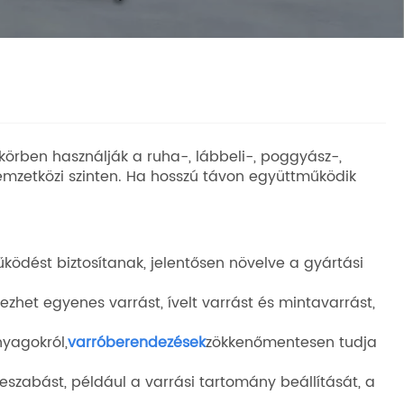
 körben használják a ruha-, lábbeli-, poggyász-,
 nemzetközi szinten. Ha hosszú távon együttműködik
ödést biztosítanak, jelentősen növelve a gyártási
ezhet egyenes varrást, ívelt varrást és mintavarrást,
nyagokról,
varróberendezések
zökkenőmentesen tudja
zabást, például a varrási tartomány beállítását, a