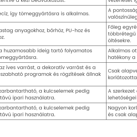
entve a kézi beavatkozást.
vezérlését i
A pontosságo
ecíz, így tömeggyártásra is alkalmas.
valószínűle
Főleg egyr
astag anyagokhoz, bőrhöz, PU-hoz és
többrétegű
z.
öltésekre.
 huzamosabb ideig tartó folyamatos
Alkalmas ot
tömeggyártásra.
hatékony a
 íves varrást, a dekoratív varrást és a
Csak alapve
 szabható programok és rögzítések állnak
korlátozott
n karbantartható, a kulcselemek pedig
A szerkezet
távú ipari használatra.
lehetőségei 
n karbantartható, a kulcselemek pedig
Nagyon korl
távú ipari használatra.
és csak ala