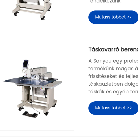
rendelkezünk.
Mutass többet >>
Táskavarró beren
A Sanyou egy profes
termékünk magas ál
frissítéseket és fej
táskaüzletben dolgo
táskák és egyéb te
Mutass többet >>