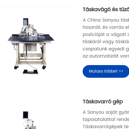
Táskavágó és tűz
A China Sanyou tá
használ, és varrás e
pozícióját a vágott 
táskáról vagy táskár
csapatunk egyedi gy
az automatizált varr
Mutass többet >>
Táskavarró gép
A Sanyou saját gyár
tapasztalattal rend
Táskavarrógépek tel