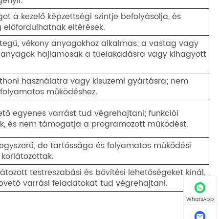
gényli.
t a kezelő képzettségi szintje befolyásolja, és
g előfordulhatnak eltérések.
étegű, vékony anyagokhoz alkalmas; a vastag vagy
 anyagok hajlamosak a tűelakadásra vagy kihagyott
thoni használatra vagy kisüzemi gyártásra; nem
 folyamatos működéshez.
tő egyenes varrást tud végrehajtani; funkciói
ak, és nem támogatja a programozott működést.
 egyszerű, de tartóssága és folyamatos működési
korlátozottak.
átozott testreszabási és bővítési lehetőségeket kínál,
pvető varrási feladatokat tud végrehajtani.
WhatsApp