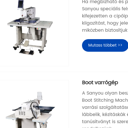
Ha megbízható és pr
Sanyou speciális fel
kifejezetten a cipő
kiigazítást, hogy je
miközben biztosítjuk
Mutass többet >>
Boot varrógép
A Sanyou olyan besz
Boot Stitching Mac
varrási szolgáltatá
lábbelik, kézitáskák
tanúsítványt is sze