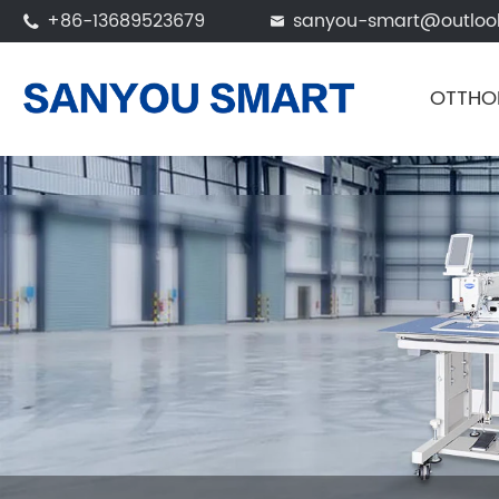
+86-13689523679
sanyou-smart@outloo


OTTHO