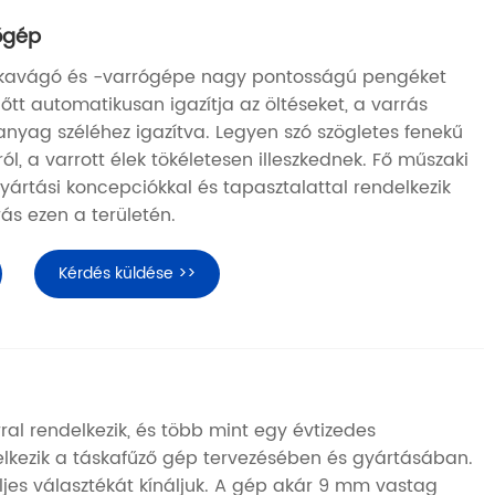
őgép
skavágó és -varrógépe nagy pontosságú pengéket
lőtt automatikusan igazítja az öltéseket, a varrás
anyag széléhez igazítva. Legyen szó szögletes fenekű
ól, a varrott élek tökéletesen illeszkednek. Fő műszaki
ártási koncepciókkal és tapasztalattal rendelkezik
ás ezen a területén.
Kérdés küldése >>
ral rendelkezik, és több mint egy évtizedes
elkezik a táskafűző gép tervezésében és gyártásában.
jes választékát kínáljuk. A gép akár 9 mm vastag