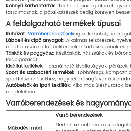
Könnyű karbantartás
: Technológiailag kiforrott gyár
tartalmaznak, a pótalkatrészek pedig könnyen beszer
A feldolgozható termékek típusai
Ruházat
:
Varróberendezések
ingek, kabátok, nadrágo
Lábbeli és cipő anyagok
: Alkalmas felsőrészek, nyel
megtartására a lábbelitermékek tartósságának és m
Táskák és poggyász
: Kézitáskák, hátizsákok és bőrö
feldolgozását.
Kisállat kellékek
: Használható kisállatágyak, pórázok,
Sport és szabadtéri termékek
: Többrétegű kompozit a
sportfelszerelésekhez, nagy szilárdságú varrási eredm
Autóbelsők és ipari textíliák
: Alkalmas üléshuzatok, b
megfelelően.
Varróberendezések és hagyományos
Varró berendezések
Elérheti az automatikus adagolá
Működési mód