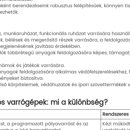
tóként berendezéseink robusztus felépítésűek, könnyen ti
ezhetők.
k, munkaruházat, funkcionális ruházat varrására haszná
vek, bélések és megerősítő részek varrására, a feldolgoz
egjelenésének javítása érdekében.
ndök többrétegű anyagok feldolgozására képes, támogat
 hámok és játékok varrására.
nyagok feldolgozására alkalmas védőfelszerelésekhez, 
ényeket biztosítva.
első kárpitelemek, védőhuzatok és ipari szövettermékek 
 varrógépek: mi a különbség?
Rendszeres
st, a programozott pályavarrást és az
Kézi működt