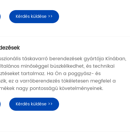
Kérdés küldése >>
dezések
szionális táskavarró berendezések gyártója Kínában,
talános minőséggel büszkélkedhet, és technikai
lesztéseket tartalmaz. Ha Ön a poggyász- és
zik, ez a varróberendezés tökéletesen megfelel a
rmékek nagy pontosságú követelményeinek.
Kérdés küldése >>