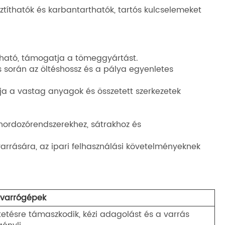
sztíthatók és karbantarthatók, tartós kulcselemeket
lható, támogatja a tömeggyártást.
ás során az öltéshossz és a pálya egyenletes
ja a vastag anyagok és összetett szerkezetek
hordozórendszerekhez, sátrakhoz és
varrására, az ipari felhasználási követelményeknek
 varrógépek
etésre támaszkodik, kézi adagolást és a varrás