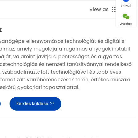
E-Mail
View as
Wechat
z
arrógépe ellennyomásos technológiát és digitális
lmaz, amely megoldja a rugalmas anyagok instabil
ját, valamint javítja a pontosságot és a gyártás
cstechnológiás és nemzeti tanúsítvánnyal rendelkező
, szabadalmaztatott technológiával és több éves
utomatizált varróberendezések terén, értékes műszaki
eskörű gyakorlati tapasztalattal.
Kérdés küldése >>