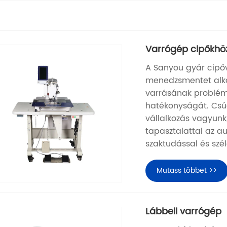
Varrógép cipőkhö
A Sanyou gyár cipőv
menedzsmentet alka
varrásának problémá
hatékonyságát. Csú
vállalkozás vagyunk
tapasztalattal az a
szaktudással és szél
Mutass többet >>
Lábbeli varrógép