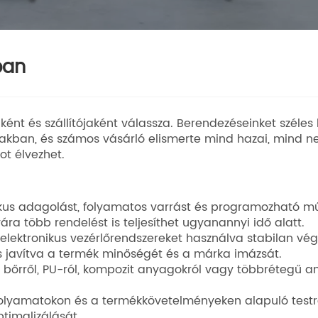
ban
ként és szállítójaként válassza. Berendezéseinket széles
arágakban, és számos vásárló elismerte mind hazai, mind
ot élvezhet.
us adagolást, folyamatos varrást és programozható műk
ra több rendelést is teljesíthet ugyanannyi idő alatt.
 elektronikus vezérlőrendszereket használva stabilan vég
s javítva a termék minőségét és a márka imázsát.
l, bőrről, PU-ról, kompozit anyagokról vagy többrétegű a
olyamatokon és a termékkövetelményeken alapuló testres
timalizálását.