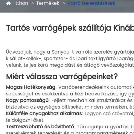
itthon
Termékek
Varró berendezések
Tartós varrógépek szállítója Kíná
Üdvözöljük, hogy a Sanyou-t varrófelszerelés gyártója
kisállat-kellék-, sportszer- és ipari textilgyártó ip
velünk, teljes körű megoldást és átfogó vevőszolgálat
Miért válassza varrógépeinket?
Magas Hatékonyság
: Varróberendezéseink automatik
sebességet és csökkentve a kézi beavatkozást, így gyá
Nagy pontosságú
: Fejlett mechanikai struktúrákat és
biztosítva az egységes öltéseket minden terméken, é
Különféle anyagokhoz alkalmas
: Legyen szó szövetrő
feldolgozni őket.
Testreszabható és bővíthető
: Támogatja a gyártási f
szerelvények tervezését és a programparaméterek op